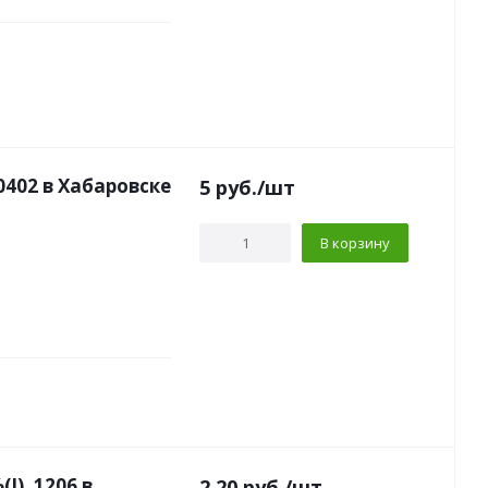
0402 в Хабаровске
5
руб.
/шт
В корзину
J), 1206 в
2.20
руб.
/шт