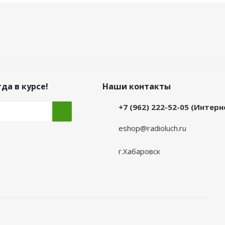
да в курсе!
Наши контакты
+7 (962) 222-52-05 (Интер
eshop@radioluch.ru
г.Хабаровск