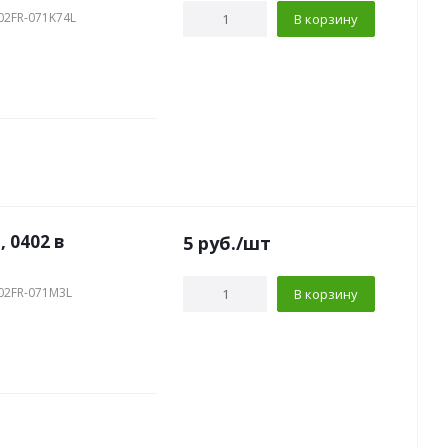
02FR-071K74L
В корзину
, 0402 в
5
руб.
/шт
02FR-071M3L
В корзину