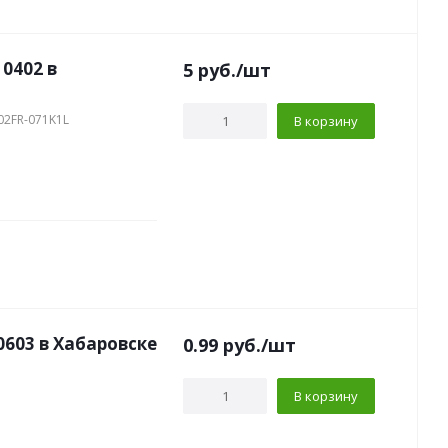
 0402 в
5
руб.
/шт
02FR-071K1L
В корзину
0603 в Хабаровске
0.99
руб.
/шт
В корзину