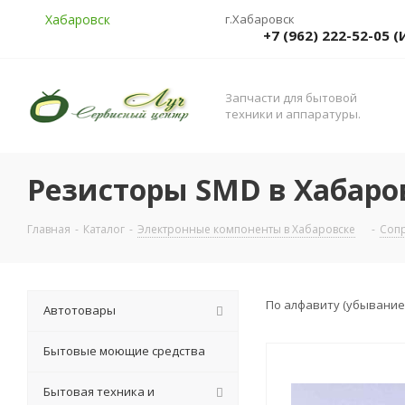
Хабаровск
г.Хабаровск
+7 (962) 222-52-05
Запчасти для бытовой
техники и аппаратуры.
Резисторы SMD в Хабаро
Главная
-
Каталог
-
Электронные компоненты в Хабаровске
-
Сопр
По алфавиту (убывание
Автотовары
Бытовые моющие средства
Бытовая техника и