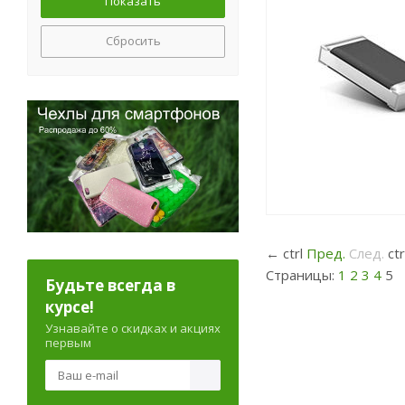
Сбросить
←
ctrl
Пред.
След.
ct
Страницы:
1
2
3
4
5
Будьте всегда в
курсе!
Узнавайте о скидках и акциях
первым